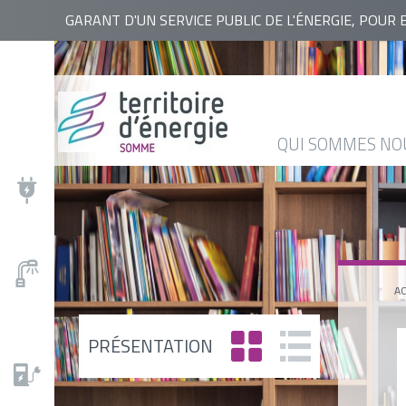
RECHERCHER
GARANT D'UN SERVICE PUBLIC DE L'ÉNERGIE, POUR 
QUI
NOS
ACTUALITÉS
AGENDA
BASE
SOMMES
ACTIONS
DOCUMENTAIRE
NOUS
QUI SOMMES NO
?
AC
PRÉSENTATION