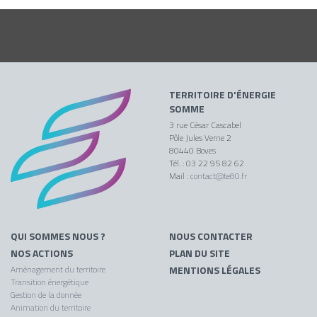
TERRITOIRE D'ÉNERGIE
SOMME
3 rue César Cascabel
Pôle Jules Verne 2
80440 Boves
Tél. : 03 22 95 82 62
Mail :
contact@te80.fr
QUI SOMMES NOUS ?
NOUS CONTACTER
NOS ACTIONS
PLAN DU SITE
Aménagement du territoire
MENTIONS LÉGALES
Transition énergétique
Gestion de la donnée
Animation du territoire