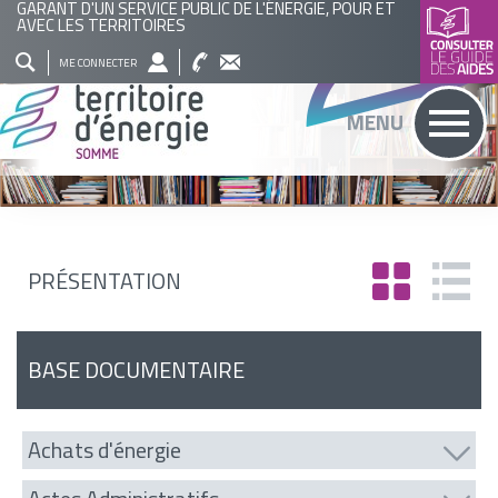
GARANT D'UN SERVICE PUBLIC DE L'ÉNERGIE, POUR ET
AVEC LES TERRITOIRES
QUI
NOS
ACTUALITÉS
AGENDA
BASE
ME CONNECTER
SOMMES
ACTIONS
DOCUMENTAIRE
RECHERCHER
MENU
NOUS
?
PRÉSENTATION
BASE DOCUMENTAIRE
Achats d'énergie