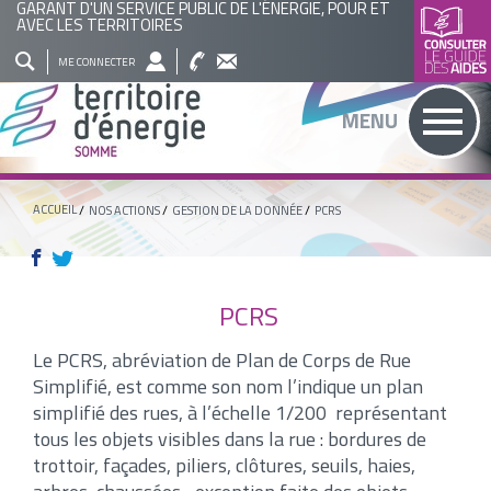
GARANT D'UN SERVICE PUBLIC DE L'ÉNERGIE, POUR ET
AVEC LES TERRITOIRES
QUI
NOS
ACTUALITÉS
AGENDA
BASE
ME CONNECTER
SOMMES
ACTIONS
DOCUMENTAIRE
RECHERCHER
MENU
NOUS
?
ACCUEIL
NOS ACTIONS
GESTION DE LA DONNÉE
PCRS
PCRS
Le PCRS, abréviation de Plan de Corps de Rue
Simplifié, est comme son nom l’indique un plan
simplifié des rues, à l’échelle 1/200 représentant
tous les objets visibles dans la rue : bordures de
trottoir, façades, piliers, clôtures, seuils, haies,