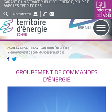
GARANT D'UN SERVICE PUBLIC DE L'ÉNERGIE, POUR ET
AVEC LES TERRITOIRES
QUI
NOS
ACTUALITÉS
AGENDA
BASE
ME CONNECTER
SOMMES
ACTIONS
DOCUMENTAIRE
RECHERCHER
MENU
NOUS
?
ACCUEIL
NOS ACTIONS
TRANSITION ÉNERGÉTIQUE
GROUPEMENT DE COMMANDES D'ÉNERGIE
GROUPEMENT DE COMMANDES
D'ÉNERGIE