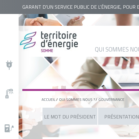
RECHERCHER
GARANT D'UN SERVICE PUBLIC DE L'ÉNERGIE, POUR 
QUI
NOS
ACTUALITÉS
AGENDA
BASE
SOMMES
ACTIONS
DOCUMENTAIRE
NOUS
QUI SOMMES NO
?
ACCUEIL
QUI SOMMES NOUS ?
GOUVERNANCE
LE MOT DU PRÉSIDENT
PRÉSENTATION