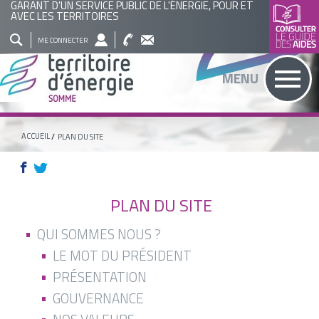
GARANT D'UN SERVICE PUBLIC DE L'ÉNERGIE, POUR ET
AVEC LES TERRITOIRES
QUI
NOS
ACTUALITÉS
AGENDA
BASE
ME CONNECTER
SOMMES
ACTIONS
DOCUMENTAIRE
RECHERCHER
MENU
NOUS
?
ACCUEIL
PLAN DU SITE
PLAN DU SITE
QUI SOMMES NOUS ?
LE MOT DU PRÉSIDENT
PRÉSENTATION
GOUVERNANCE