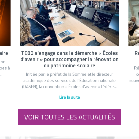
aire
TE80 s'engage dans la démarche « Écoles
R
d'avenir » pour accompagner la rénovation
ion
du patrimoine scolaire
mpes à
Ré
t…
Initiée par le préfet de la Somme et le directeur
c
académique des services de l'Éducation nationale
nouve
(DASEN), la convention « Écoles d'avenir » fédère…
Lire la suite
VOIR TOUTES LES ACTUALITÉS