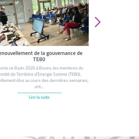
enouvellement de la gouvernance de
Samara accueil
TE80
photovoltaïque 
unis ce 8 juin 2026 à Boves, les membres du
omité de Territoire d'Energie Somme (TE80),
Jeudi 30 avril, à La 
llement élus au cours des dernières semaines,
d’Energie Somme (TE80
ont…
naturel et arch
Lire la suite
L