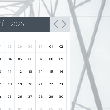
OÛT 2026
7
28
29
30
31
01
02
3
04
05
06
07
08
09
0
11
12
13
14
15
16
7
18
19
20
21
22
23
4
25
26
27
28
29
30
1
01
02
03
04
05
06