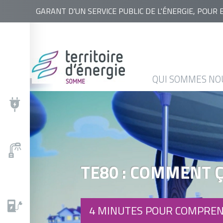
RECHERCHER
GARANT D'UN SERVICE PUBLIC DE L'ÉNERGIE, POUR 
QUI
NOS
ACTUALITÉS
AGENDA
BASE
SOMMES
ACTIONS
DOCUMENTAIRE
NOUS
QUI SOMMES NO
?
TE80 : COMMENT 
4 MINUTES POUR COMPRE