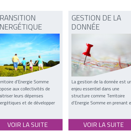
RANSITION
GESTION DE LA
NERGÉTIQUE
DONNÉE
rritoire d'Energie Somme
La gestion de la donnée est u
opose aux collectivités de
enjeu essentiel dans une
itriser leurs dépenses
structure comme Territoire
ergétiques et de développer
d'Energie Somme en prenant 
s énergies renouvelables...
compte la récente entrée en
vigueur du RGPD (Règlement
VOIR LA SUITE
VOIR LA SUITE
Général sur la Protection des
Données) dans l’union