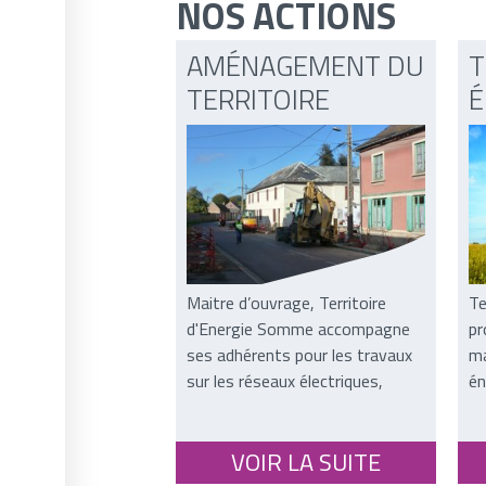
NOS ACTIONS
AMÉNAGEMENT DU
T
TERRITOIRE
É
Maitre d’ouvrage, Territoire
Te
d'Energie Somme accompagne
pr
ses adhérents pour les travaux
ma
sur les réseaux électriques,
én
d’éclairage public et de génie
le
civil...
VOIR LA SUITE