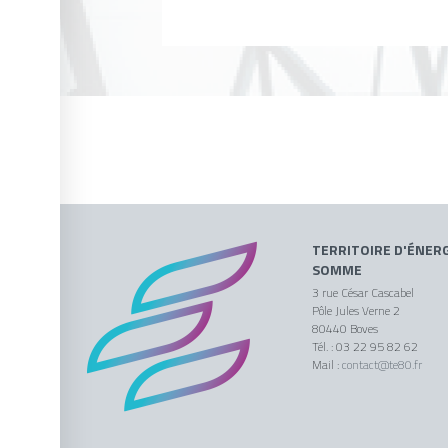
TERRITOIRE D'ÉNERG
SOMME
3 rue César Cascabel
Pôle Jules Verne 2
80440 Boves
Tél. : 03 22 95 82 62
Mail :
contact@te80.fr