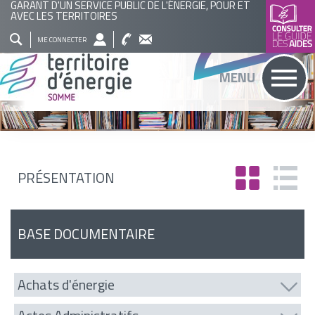
GARANT D'UN SERVICE PUBLIC DE L'ÉNERGIE, POUR ET
AVEC LES TERRITOIRES
QUI
NOS
ACTUALITÉS
AGENDA
BASE
ME CONNECTER
SOMMES
ACTIONS
DOCUMENTAIRE
RECHERCHER
MENU
NOUS
?
PRÉSENTATION
BASE DOCUMENTAIRE
Achats d'énergie