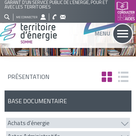
GARANT D'UN SERVICE PUBLIC DE L'ÉNERGIE, POUR ET
AVEC LES TERRITOIRES
QUI
NOS
ACTUALITÉS
AGENDA
BASE
ME CONNECTER
SOMMES
ACTIONS
DOCUMENTAIRE
RECHERCHER
MENU
NOUS
?
PRÉSENTATION
BASE DOCUMENTAIRE
Achats d'énergie