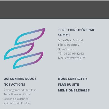
TERRITOIRE D'ÉNERGIE
SOMME
3 rue César Cascabel
Pôle Jules Verne 2
80440 Boves
Tél. : 03 22 95 82 62
Mail :
contact@te80.fr
QUI SOMMES NOUS ?
NOUS CONTACTER
NOS ACTIONS
PLAN DU SITE
Aménagement du territoire
MENTIONS LÉGALES
Transition énergétique
Gestion de la donnée
Animation du territoire