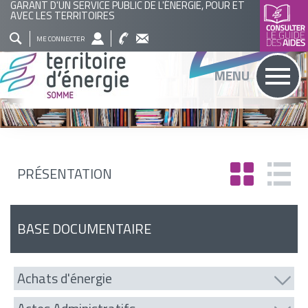
GARANT D'UN SERVICE PUBLIC DE L'ÉNERGIE, POUR ET
AVEC LES TERRITOIRES
QUI
NOS
ACTUALITÉS
AGENDA
BASE
ME CONNECTER
SOMMES
ACTIONS
DOCUMENTAIRE
RECHERCHER
MENU
NOUS
?
PRÉSENTATION
BASE DOCUMENTAIRE
Achats d'énergie