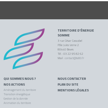
TERRITOIRE D'ÉNERGIE
SOMME
3 rue César Cascabel
Pôle Jules Verne 2
80440 Boves
Tél. : 03 22 95 82 62
Mail :
contact@te80.fr
QUI SOMMES NOUS ?
NOUS CONTACTER
NOS ACTIONS
PLAN DU SITE
Aménagement du territoire
MENTIONS LÉGALES
Transition énergétique
Gestion de la donnée
Animation du territoire