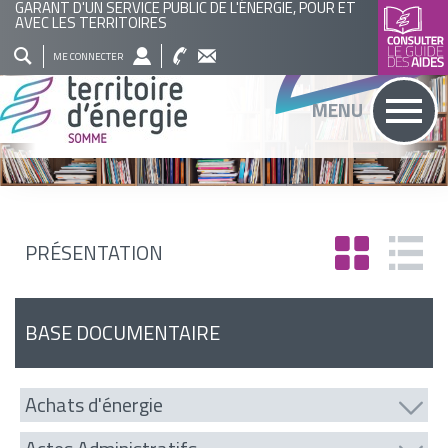
GARANT D'UN SERVICE PUBLIC DE L'ÉNERGIE, POUR ET
AVEC LES TERRITOIRES
QUI
NOS
ACTUALITÉS
AGENDA
BASE
ME CONNECTER
SOMMES
ACTIONS
DOCUMENTAIRE
RECHERCHER
MENU
NOUS
?
PRÉSENTATION
BASE DOCUMENTAIRE
Achats d'énergie