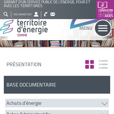
GARANT D'UN SERVICE PUBLIC DE L'ÉNERGIE, POUR ET
AVEC LES TERRITOIRES
QUI
NOS
ACTUALITÉS
AGENDA
BASE
ME CONNECTER
SOMMES
ACTIONS
DOCUMENTAIRE
RECHERCHER
MENU
NOUS
?
PRÉSENTATION
BASE DOCUMENTAIRE
Achats d'énergie