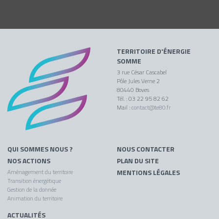
TERRITOIRE D'ÉNERGIE
SOMME
3 rue César Cascabel
Pôle Jules Verne 2
80440 Boves
Tél. : 03 22 95 82 62
Mail :
contact@te80.fr
QUI SOMMES NOUS ?
NOUS CONTACTER
NOS ACTIONS
PLAN DU SITE
Aménagement du territoire
MENTIONS LÉGALES
Transition énergétique
Gestion de la donnée
Animation du territoire
ACTUALITÉS