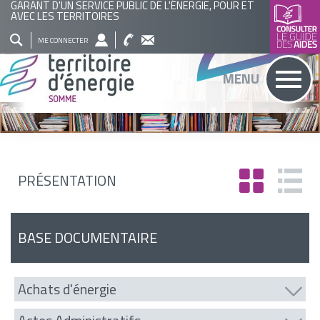
GARANT D'UN SERVICE PUBLIC DE L'ÉNERGIE, POUR ET
AVEC LES TERRITOIRES
QUI
NOS
ACTUALITÉS
AGENDA
BASE
ME CONNECTER
SOMMES
ACTIONS
DOCUMENTAIRE
RECHERCHER
MENU
NOUS
?
PRÉSENTATION
BASE DOCUMENTAIRE
Achats d'énergie