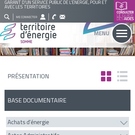
GARANT D'UN SERVICE PUBLIC DE L'ÉNERGIE, POUR ET
AVEC LES TERRITOIRES
QUI
NOS
ACTUALITÉS
AGENDA
BASE
ME CONNECTER
SOMMES
ACTIONS
DOCUMENTAIRE
RECHERCHER
MENU
NOUS
?
PRÉSENTATION
BASE DOCUMENTAIRE
Achats d'énergie