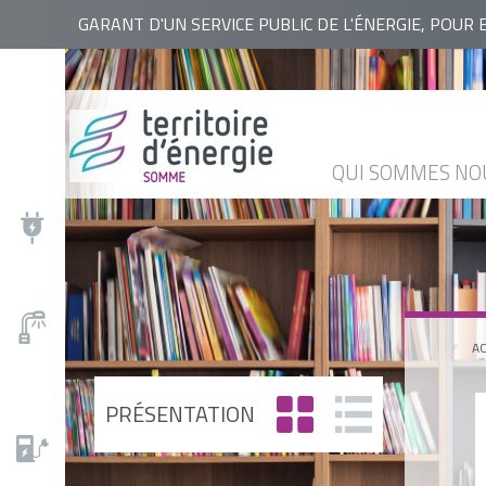
RECHERCHER
GARANT D'UN SERVICE PUBLIC DE L'ÉNERGIE, POUR 
QUI
NOS
ACTUALITÉS
AGENDA
BASE
SOMMES
ACTIONS
DOCUMENTAIRE
NOUS
QUI SOMMES NO
?
AC
PRÉSENTATION