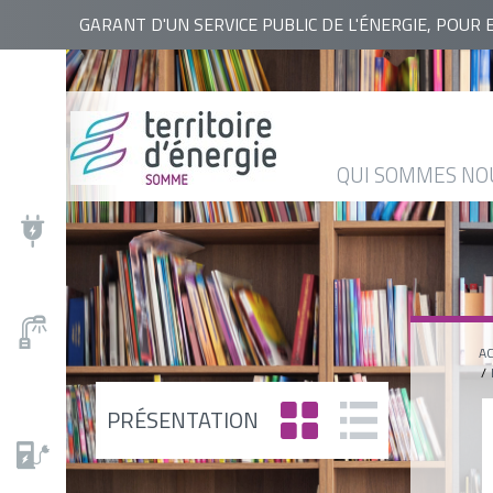
RECHERCHER
GARANT D'UN SERVICE PUBLIC DE L'ÉNERGIE, POUR 
QUI
NOS
ACTUALITÉS
AGENDA
BASE
SOMMES
ACTIONS
DOCUMENTAIRE
NOUS
QUI SOMMES NO
?
AC
PRÉSENTATION