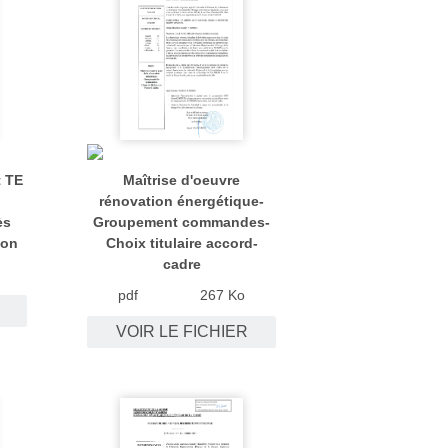
t TE
Maîtrise d'oeuvre
rénovation énergétique-
ès
Groupement commandes-
çon
Choix titulaire accord-
cadre
pdf
267 Ko
VOIR LE FICHIER