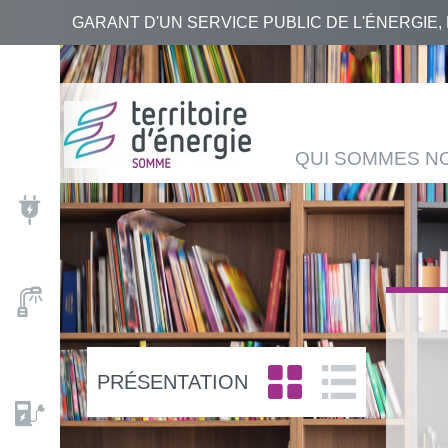
GARANT D'UN SERVICE PUBLIC DE L'ÉNERGIE,
RECHERCHER
QUI
NOS
ACTUALITÉS
AGENDA
BASE
SOMMES
ACTIONS
DOCUMENTAIRE
NOUS
QUI SOMMES N
?
PRÉSENTATION