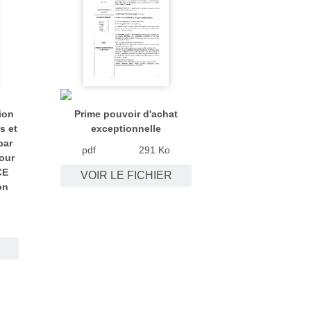
ion
Prime pouvoir d'achat
s et
exceptionnelle
par
pdf
291 Ko
our
CE
VOIR LE FICHIER
on