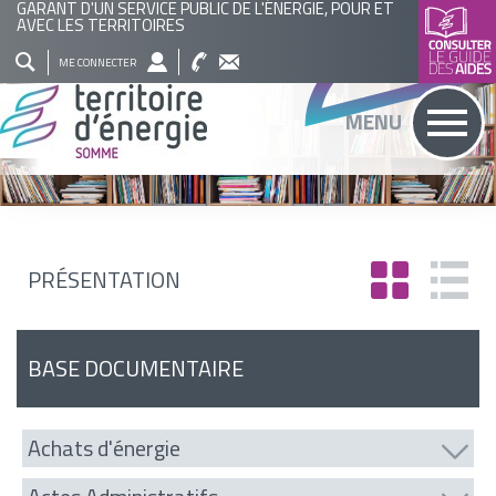
GARANT D'UN SERVICE PUBLIC DE L'ÉNERGIE, POUR ET
AVEC LES TERRITOIRES
QUI
NOS
ACTUALITÉS
AGENDA
BASE
ME CONNECTER
SOMMES
ACTIONS
DOCUMENTAIRE
RECHERCHER
MENU
NOUS
?
PRÉSENTATION
BASE DOCUMENTAIRE
Achats d'énergie