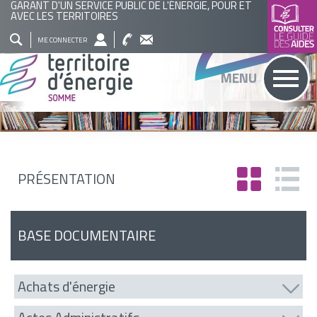
GARANT D'UN SERVICE PUBLIC DE L'ÉNERGIE, POUR ET
AVEC LES TERRITOIRES
QUI
NOS
ACTUALITÉS
AGENDA
BASE
ME CONNECTER
SOMMES
ACTIONS
DOCUMENTAIRE
RECHERCHER
MENU
NOUS
?
PRÉSENTATION
BASE DOCUMENTAIRE
Achats d'énergie