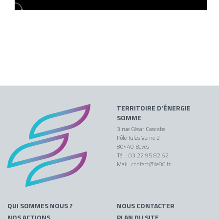
TERRITOIRE D'ÉNERGIE
SOMME
3 rue César Cascabel
Pôle Jules Verne 2
80440 Boves
Tél. : 03 22 95 82 62
Mail :
contact@te80.fr
QUI SOMMES NOUS ?
NOUS CONTACTER
NOS ACTIONS
PLAN DU SITE