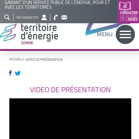
GARANT D'UN SERVICE PUBLIC DE L'ÉNERGIE, POUR ET
AVEC LES TERRITOIRES
QUI
NOS
ACTUALITÉS
AGENDA
BASE
ME CONNECTER
SOMMES
ACTIONS
DOCUMENTAIRE
RECHERCHER
MENU
NOUS
?
ACCUEIL
VIDEO DE PRÉSENTATION
VIDEO DE PRÉSENTATION