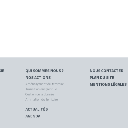
IE
QUI SOMMES NOUS ?
NOUS CONTACTER
NOS ACTIONS
PLAN DU SITE
Aménagement du territoire
MENTIONS LÉGALES
Transition énergétique
Gestion de la donnée
Animation du territoire
ACTUALITÉS
AGENDA