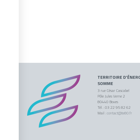
TERRITOIRE D'ÉNERG
SOMME
3 rue César Cascabel
Pôle Jules Verne 2
80440 Boves
Tél. : 03 22 95 82 62
Mail :
contact@te80.fr