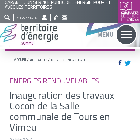
GARANT D'UN SERVICE PUBLIC DE L'ÉNERGIE, POUR ET
AVEC LES TERRITOIRES
QUI
NOS
ACTUALITÉS
AGENDA
BASE
ME CONNECTER
SOMMES
ACTIONS
DOCUMENTAIRE
RECHERCHER
MENU
NOUS
?
ACCUEIL
ACTUALITÉS
DÉTAIL D'UNE ACTUALITÉ
ENERGIES RENOUVELABLES
Inauguration des travaux
Cocon de la Salle
communale de Tours en
Vimeu
27 juin 2019