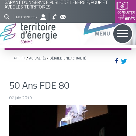
GARANT D'UN SERVICE PUBLIC DE L'ÉNERGIE, POUR ET
AVEC LES TERRITOIRES
QUI
NOS
ACTUALITÉS
AGENDA
BASE
ME CONNECTER
SOMMES
ACTIONS
DOCUMENTAIRE
RECHERCHER
MENU
NOUS
?
ACCUEIL
ACTUALITÉS
DÉTAIL D'UNE ACTUALITÉ
50 Ans FDE 80
07 juin 2019