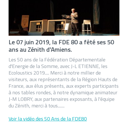
Le 07 juin 2019, la FDE 80 a fêté ses 50
ans au Zénith d'Amiens.
Les 50 ans de la Fédération Départementale
d'Energie de la Somme, avec J-L ETIENNE, les
Ecoloustics 2019..... Merci à notre millier de
visiteurs, aux représentants de la Région Hauts de
France, aux élus présents, aux experts participants
à nos tables rondes, à notre dynamique animateur
J-M LOBRY, aux partenaires exposants, à l'équipe
du Zénith, merci à tous........
Voir la vidéo des 50 Ans de la FDE80